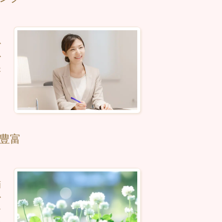
掛
心
夫
豊富
画
か
ー
い